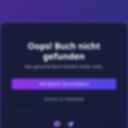
Oops! Buch nicht
gefunden
Das gesuchte Buch existiert leider nicht.
Alle Bücher durchstöbern
Zurück zur Startseite
Facebook
Twitter